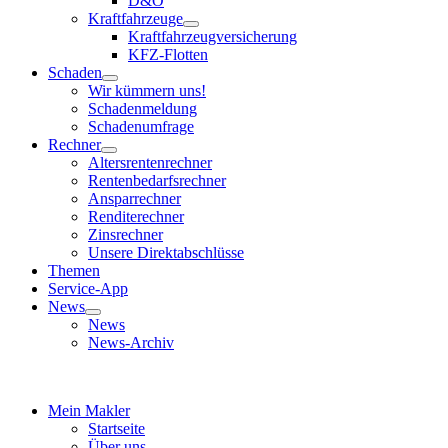
D&O
Kraftfahrzeuge
Kraftfahrzeugversicherung
KFZ-Flotten
Schaden
Wir kümmern uns!
Schadenmeldung
Schadenumfrage
Rechner
Altersrentenrechner
Rentenbedarfsrechner
Ansparrechner
Renditerechner
Zinsrechner
Unsere Direktabschlüsse
Themen
Service-App
News
News
News-Archiv
Mein Makler
Startseite
Über uns