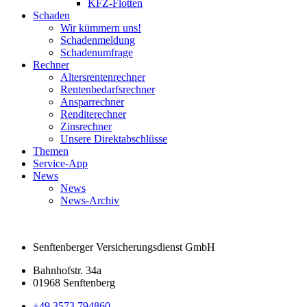
KFZ-Flotten
Schaden
Wir kümmern uns!
Schadenmeldung
Schadenumfrage
Rechner
Altersrentenrechner
Rentenbedarfsrechner
Ansparrechner
Renditerechner
Zinsrechner
Unsere Direktabschlüsse
Themen
Service-App
News
News
News-Archiv
Senftenberger Versicherungsdienst GmbH
Bahnhofstr. 34a
01968 Senftenberg
+49 3573 794860