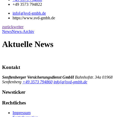
+49 3573 794822
info[at]svd-gmbh.de
https://www.svd-gmbh.de
zurück
weiter
News
News-Archiv
Aktuelle News
Kontakt
Senftenberger Versicherungsdienst GmbH
Bahnhofstr. 34a
01968
Senftenberg
+49 3573 794860
info[at]svd-gmbh.de
Newsticker
Rechtliches
Impressum